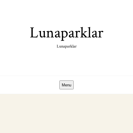
Skip
to
content
Lunaparklar
Lunaparklar
Menu