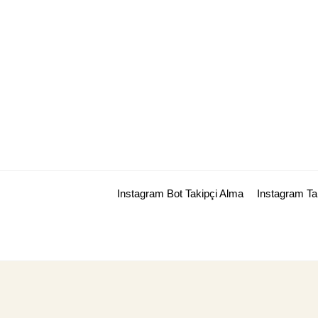
Skip
to
content
Instagram Bot Takipçi Alma
Instagram T