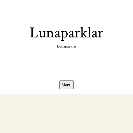
Skip
to
content
Lunaparklar
Lunaparklar
Menu