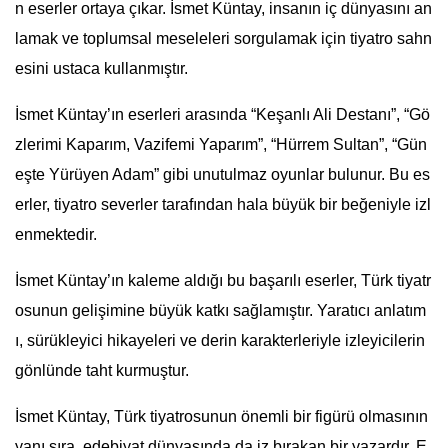
n eserler ortaya çıkar. İsmet Küntay, insanın iç dünyasını an
lamak ve toplumsal meseleleri sorgulamak için tiyatro sahn
esini ustaca kullanmıştır.
İsmet Küntay’ın eserleri arasında “Keşanlı Ali Destanı”, “Gö
zlerimi Kaparım, Vazifemi Yaparım”, “Hürrem Sultan”, “Gün
eşte Yürüyen Adam” gibi unutulmaz oyunlar bulunur. Bu es
erler, tiyatro severler tarafından hala büyük bir beğeniyle izl
enmektedir.
İsmet Küntay’ın kaleme aldığı bu başarılı eserler, Türk tiyatr
osunun gelişimine büyük katkı sağlamıştır. Yaratıcı anlatım
ı, sürükleyici hikayeleri ve derin karakterleriyle izleyicilerin
gönlünde taht kurmuştur.
İsmet Küntay, Türk tiyatrosunun önemli bir figürü olmasının
yanı sıra, edebiyat dünyasında da iz bırakan bir yazardır. E