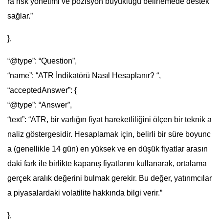
ra risk yönetimi ve pozisyon büyüklüğü belirlemede destek
sağlar.”
},
“@type”: “Question”,
“name”: “ATR İndikatörü Nasıl Hesaplanır? “,
“acceptedAnswer”: {
“@type”: “Answer”,
“text”: “ATR, bir varlığın fiyat hareketliliğini ölçen bir teknik a
naliz göstergesidir. Hesaplamak için, belirli bir süre boyunc
a (genellikle 14 gün) en yüksek ve en düşük fiyatlar arasın
daki fark ile birlikte kapanış fiyatlarını kullanarak, ortalama
gerçek aralık değerini bulmak gerekir. Bu değer, yatırımcılar
a piyasalardaki volatilite hakkında bilgi verir.”
},