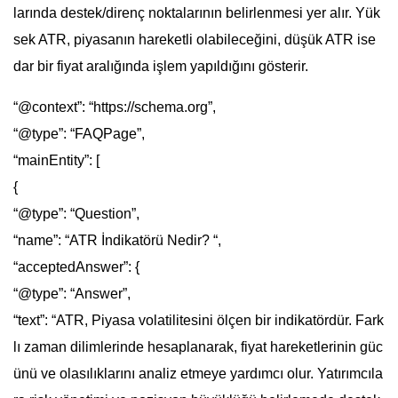
larında destek/direnç noktalarının belirlenmesi yer alır. Yük
sek ATR, piyasanın hareketli olabileceğini, düşük ATR ise
dar bir fiyat aralığında işlem yapıldığını gösterir.
“@context”: “https://schema.org”,
“@type”: “FAQPage”,
“mainEntity”: [
{
“@type”: “Question”,
“name”: “ATR İndikatörü Nedir? “,
“acceptedAnswer”: {
“@type”: “Answer”,
“text”: “ATR, Piyasa volatilitesini ölçen bir indikatördür. Fark
lı zaman dilimlerinde hesaplanarak, fiyat hareketlerinin güc
ünü ve olasılıklarını analiz etmeye yardımcı olur. Yatırımcıla