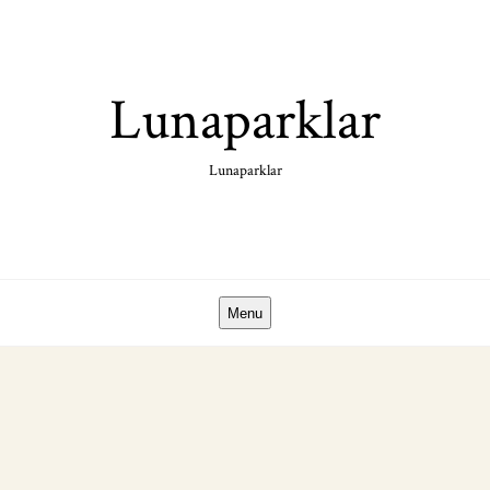
Skip
to
content
Lunaparklar
Lunaparklar
Menu