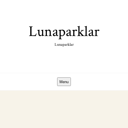
Skip
to
content
Lunaparklar
Lunaparklar
Menu