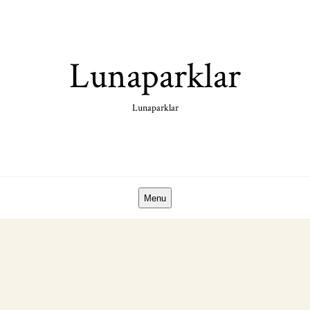
Skip
to
content
Lunaparklar
Lunaparklar
Menu