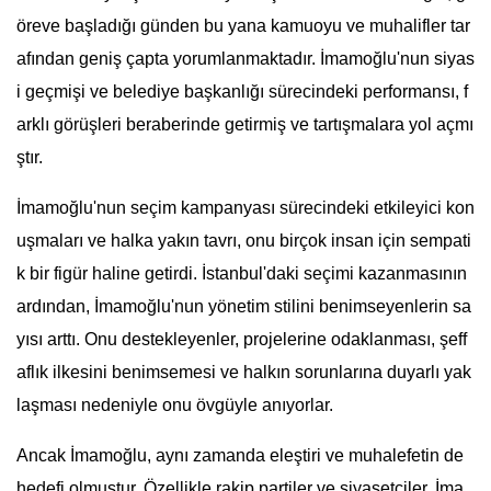
öreve başladığı günden bu yana kamuoyu ve muhalifler tar
afından geniş çapta yorumlanmaktadır. İmamoğlu'nun siyas
i geçmişi ve belediye başkanlığı sürecindeki performansı, f
arklı görüşleri beraberinde getirmiş ve tartışmalara yol açmı
ştır.
İmamoğlu'nun seçim kampanyası sürecindeki etkileyici kon
uşmaları ve halka yakın tavrı, onu birçok insan için sempati
k bir figür haline getirdi. İstanbul'daki seçimi kazanmasının
ardından, İmamoğlu'nun yönetim stilini benimseyenlerin sa
yısı arttı. Onu destekleyenler, projelerine odaklanması, şeff
aflık ilkesini benimsemesi ve halkın sorunlarına duyarlı yak
laşması nedeniyle onu övgüyle anıyorlar.
Ancak İmamoğlu, aynı zamanda eleştiri ve muhalefetin de
hedefi olmuştur. Özellikle rakip partiler ve siyasetçiler, İma