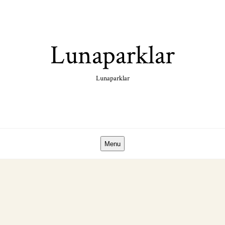
Skip
to
content
Lunaparklar
Lunaparklar
Menu