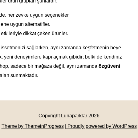
er ürün grupları şunlardır:
rde, her zevke uygun seçenekler.
ene uygun alternatifler.
 etkileriyle dikkat çeken ürünler.
el hissetmenizi sağlarken, aynı zamanda keşfetmenin heye
k, yeni deneyimlere kapı açmak gibidir; belki de kendiniz
 Shop, sadece bir mağaza değil, aynı zamanda
özgüveni
r alan sunmaktadır.
Copyright Lunaparklar 2026
Theme by ThemeinProgress
| Proudly powered by WordPress