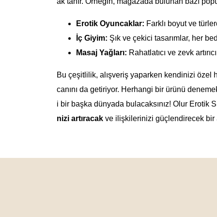
ak tanır. Örneğin, mağazada bulunan bazı popül
Erotik Oyuncaklar:
Farklı boyut ve türle
İç Giyim:
Şık ve çekici tasarımlar, her bed
Masaj Yağları:
Rahatlatıcı ve zevk artırıcı
Bu çeşitlilik, alışveriş yaparken kendinizi öz
canını da getiriyor. Herhangi bir ürünü deneme
i bir başka dünyada bulacaksınız! Olur Erotik
nizi artıracak
ve ilişkilerinizi güçlendirecek bi