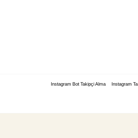
Skip
to
content
Instagram Bot Takipçi Alma
Instagram T