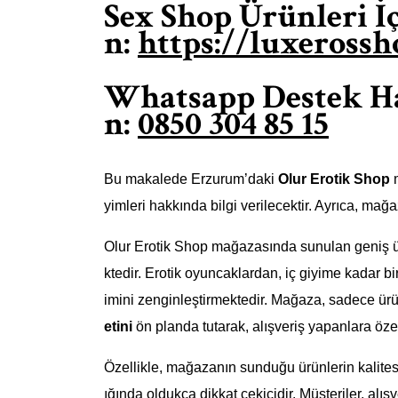
Sex Shop Ürünleri İç
n:
https://luxeross
Whatsapp Destek Hat
n:
0850 304 85 15
Bu makalede Erzurum’daki
Olur Erotik Shop
m
yimleri hakkında bilgi verilecektir. Ayrıca, mağ
Olur Erotik Shop mağazasında sunulan geniş ürü
ktedir. Erotik oyuncaklardan, iç giyime kadar bi
imini zenginleştirmektedir. Mağaza, sadece ü
etini
ön planda tutarak, alışveriş yapanlara öze
Özellikle, mağazanın sunduğu ürünlerin kalitesi
ığında oldukça dikkat çekicidir. Müşteriler, alı