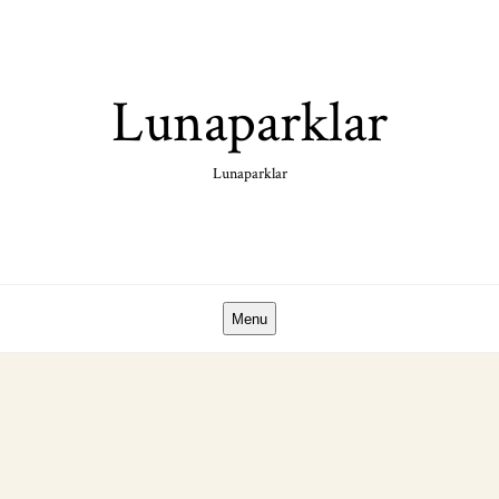
Skip
to
content
Lunaparklar
Lunaparklar
Menu