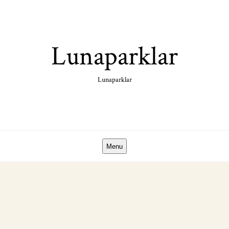
Skip
to
content
Lunaparklar
Lunaparklar
Menu