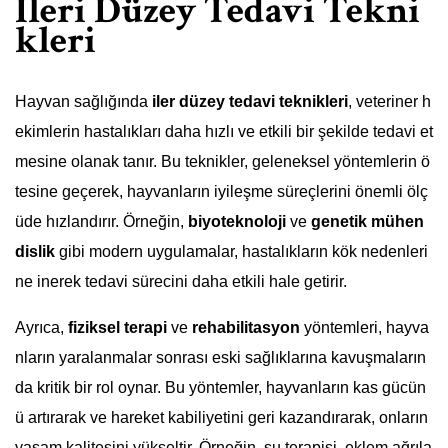
İleri Düzey Tedavi Tekni
kleri
Hayvan sağlığında
iler düzey tedavi teknikleri
, veteriner h
ekimlerin hastalıkları daha hızlı ve etkili bir şekilde tedavi et
mesine olanak tanır. Bu teknikler, geleneksel yöntemlerin ö
tesine geçerek, hayvanların iyileşme süreçlerini önemli ölç
üde hızlandırır. Örneğin,
biyoteknoloji
ve
genetik mühen
dislik
gibi modern uygulamalar, hastalıkların kök nedenleri
ne inerek tedavi sürecini daha etkili hale getirir.
Ayrıca,
fiziksel terapi
ve
rehabilitasyon
yöntemleri, hayva
nların yaralanmalar sonrası eski sağlıklarına kavuşmaların
da kritik bir rol oynar. Bu yöntemler, hayvanların kas gücün
ü artırarak ve hareket kabiliyetini geri kazandırarak, onların
yaşam kalitesini yükseltir. Örneğin, su terapisi, eklem ağrıla