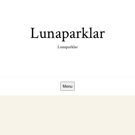
Skip
to
content
Lunaparklar
Lunaparklar
Menu