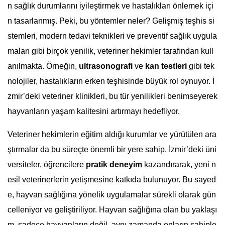
n sağlık durumlarını iyileştirmek ve hastalıkları önlemek içi
n tasarlanmış. Peki, bu yöntemler neler? Gelişmiş teşhis si
stemleri, modern tedavi teknikleri ve preventif sağlık uygula
maları gibi birçok yenilik, veteriner hekimler tarafından kull
anılmakta. Örneğin,
ultrasonografi
ve
kan testleri
gibi tek
nolojiler, hastalıkların erken teşhisinde büyük rol oynuyor. İ
zmir’deki veteriner klinikleri, bu tür yenilikleri benimseyerek
hayvanların yaşam kalitesini artırmayı hedefliyor.
Veteriner hekimlerin eğitim aldığı kurumlar ve yürütülen ara
ştırmalar da bu süreçte önemli bir yere sahip. İzmir’deki üni
versiteler, öğrencilere
pratik deneyim
kazandırarak, yeni n
esil veterinerlerin yetişmesine katkıda bulunuyor. Bu sayed
e, hayvan sağlığına yönelik uygulamalar sürekli olarak gün
celleniyor ve geliştiriliyor. Hayvan sağlığına olan bu yaklaşı
m, sadece hayvanların değil, aynı zamanda onların sahiple