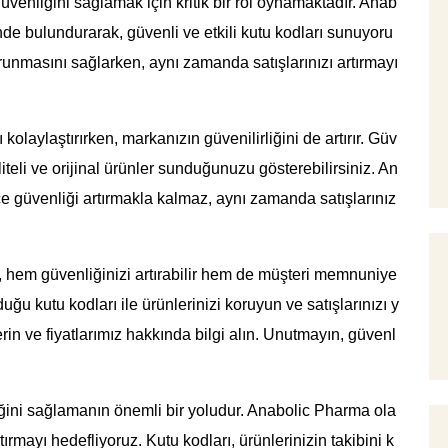
güvenliğini sağlamak için kritik bir rol oynamaktadır. Anab
e bulundurarak, güvenli ve etkili kutu kodları sunuyoru
orunmasını sağlarken, aynı zamanda satışlarınızı artırmayı
ı kolaylaştırırken, markanızın güvenilirliğini de artırır. Güv
aliteli ve orijinal ürünler sunduğunuzu gösterebilirsiniz. An
e güvenliği artırmakla kalmaz, aynı zamanda satışlarınız
k, hem güvenliğinizi artırabilir hem de müşteri memnuniye
uğu kutu kodları ile ürünlerinizi koruyun ve satışlarınızı y
erin ve fiyatlarımız hakkında bilgi alın. Unutmayın, güvenl
iğini sağlamanın önemli bir yoludur. Anabolic Pharma ola
artırmayı hedefliyoruz. Kutu kodları, ürünlerinizin takibini k