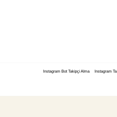
Skip
to
content
Instagram Bot Takipçi Alma
Instagram T