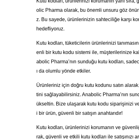
Kutu kodları, ürünlerinizi korumanın yanı sıra, 
olic Pharma olarak, bu önemli unsuru göz önünd
z. Bu sayede, ürünlerinizin sahteciliğe karşı k
hedefliyoruz.
Kutu kodları, tüketicilerin ürünlerinizi tanımasın
enli bir kutu kodu sistemi ile, müşterilerinize k
abolic Pharma’nın sunduğu kutu kodları, sadec
ı da olumlu yönde etkiler.
Ürünleriniz için doğru kutu kodunu satın alara
tini sağlayabilirsiniz. Anabolic Pharma’nın sund
ükseltin. Bize ulaşarak kutu kodu siparişinizi v
i bir ürün, güvenli bir satışın anahtarıdır!
Kutu kodları, ürünlerinizi korumanın ve güvenl
rak, güvenli ve etkili kutu kodları ile satışınızı 