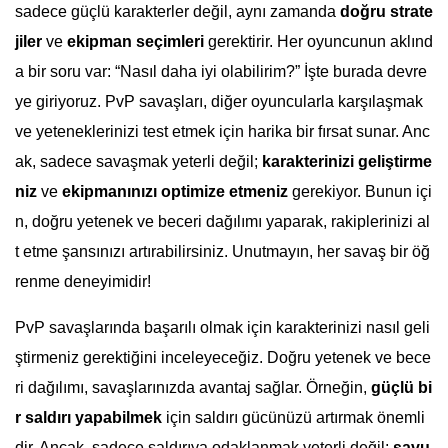
sadece güçlü karakterler değil, aynı zamanda
doğru strate
jiler
ve
ekipman seçimleri
gerektirir. Her oyuncunun aklınd
a bir soru var: “Nasıl daha iyi olabilirim?” İşte burada devre
ye giriyoruz. PvP savaşları, diğer oyuncularla karşılaşmak
ve yeteneklerinizi test etmek için harika bir fırsat sunar. Anc
ak, sadece savaşmak yeterli değil;
karakterinizi geliştirme
niz
ve
ekipmanınızı optimize etmeniz
gerekiyor. Bunun içi
n, doğru yetenek ve beceri dağılımı yaparak, rakiplerinizi al
t etme şansınızı artırabilirsiniz. Unutmayın, her savaş bir öğ
renme deneyimidir!
PvP savaşlarında başarılı olmak için karakterinizi nasıl geli
ştirmeniz gerektiğini inceleyeceğiz. Doğru yetenek ve bece
ri dağılımı, savaşlarınızda avantaj sağlar. Örneğin,
güçlü bi
r saldırı yapabilmek
için saldırı gücünüzü artırmak önemli
dir. Ancak, sadece saldırıya odaklanmak yeterli değil;
savu