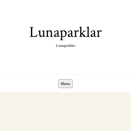
Skip
to
content
Lunaparklar
Lunaparklar
Menu