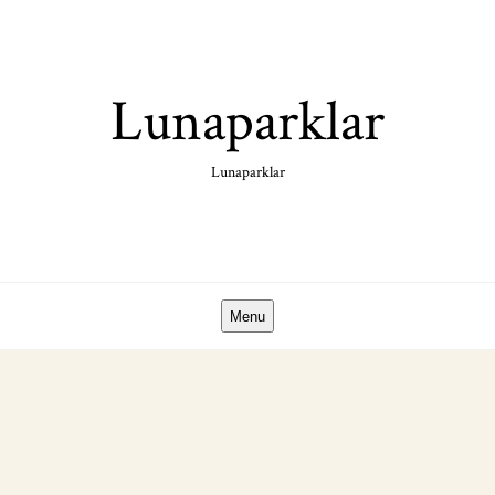
Skip
to
content
Lunaparklar
Lunaparklar
Menu