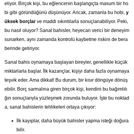
eliyor. Birçok kişi, bu eğlencenin başlangıçta masum bir ho
bi gibi göründüğünü düşünüyor. Ancak, zamanla bu hobi,
y
üksek borçlar
ve maddi sıkıntılarla sonuçlanabiliyor. Peki,
bu nasıl oluyor? Sanal bahisler, heyecan verici bir deneyim
sunarken, aynı zamanda kontrolü kaybetme riskini de bera
berinde getiriyor.
Sanal bahis oynamaya başlayan bireyler, genellikle küçük
miktarlarla başlar. İlk kazançlar, kişiyi daha fazla oynamaya
teşvik eder. Ama dikkat! Bu durum, bir kısır döngüye dönüş
ebilir. Borç sarmalına giren birçok kişi, kendini bu bağımlılı
ğın sonuçlarıyla yüzleşmek zorunda buluyor. İşte bu noktad
a, sanal bahislerin tehlikeleri ortaya çıkıyor:
İlk kayıplar, daha büyük bahisler yapma isteği doğura
bilir.