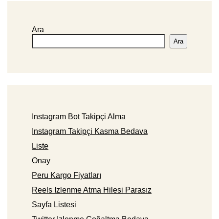
Ara
Ara
Instagram Bot Takipçi Alma
Instagram Takipçi Kasma Bedava
Liste
Onay
Peru Kargo Fiyatları
Reels Izlenme Atma Hilesi Parasız
Sayfa Listesi