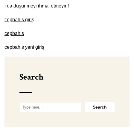
ı da düşünmeyi ihmal etmeyin!
cepbahis giriş
cepbahis
cepbahis yeni giriş
Search