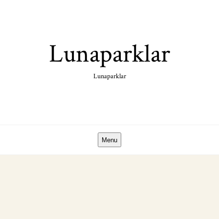
Skip
to
content
Lunaparklar
Lunaparklar
Menu