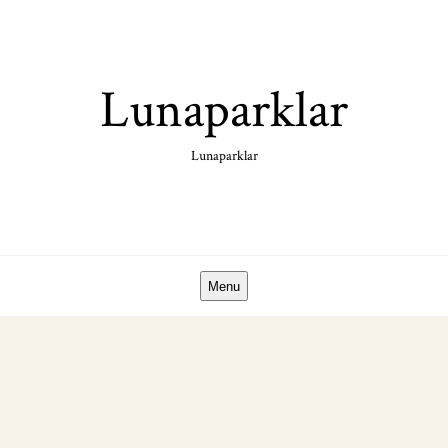
Skip
to
content
Lunaparklar
Lunaparklar
Menu