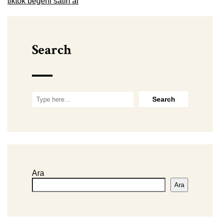
tiktok beğeni satın al
Search
Ara
Ara