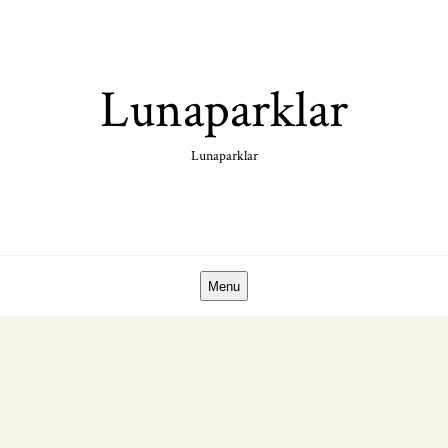
Skip
to
content
Lunaparklar
Lunaparklar
Menu