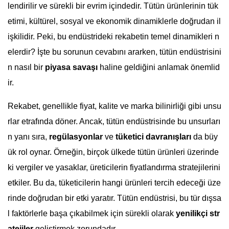
lendirilir ve sürekli bir evrim içindedir. Tütün ürünlerinin tük
etimi, kültürel, sosyal ve ekonomik dinamiklerle doğrudan il
işkilidir. Peki, bu endüstrideki rekabetin temel dinamikleri n
elerdir? İşte bu sorunun cevabını ararken, tütün endüstrisini
n nasıl bir
piyasa savaşı
haline geldiğini anlamak önemlid
ir.
Rekabet, genellikle fiyat, kalite ve marka bilinirliği gibi unsu
rlar etrafında döner. Ancak, tütün endüstrisinde bu unsurları
n yanı sıra,
regülasyonlar
ve
tüketici davranışları
da büy
ük rol oynar. Örneğin, birçok ülkede tütün ürünleri üzerinde
ki vergiler ve yasaklar, üreticilerin fiyatlandırma stratejilerini
etkiler. Bu da, tüketicilerin hangi ürünleri tercih edeceği üze
rinde doğrudan bir etki yaratır. Tütün endüstrisi, bu tür dışsa
l faktörlerle başa çıkabilmek için sürekli olarak
yenilikçi str
atejiler
geliştirmek zorundadır.