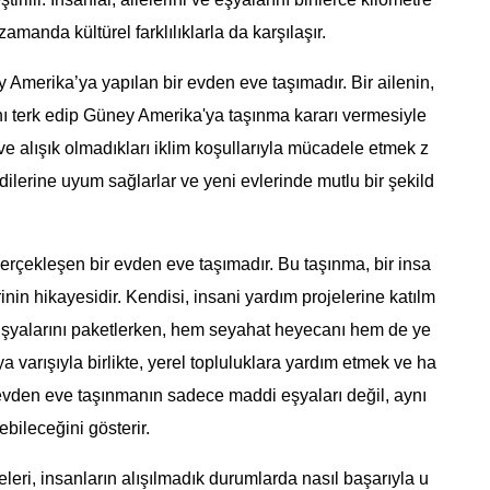
amanda kültürel farklılıklarla da karşılaşır.
 Amerika’ya yapılan bir evden eve taşımadır. Bir ailenin,
ını terk edip Güney Amerika'ya taşınma kararı vermesiyle
u ve alışık olmadıkları iklim koşullarıyla mücadele etmek z
dilerine uyum sağlarlar ve yeni evlerinde mutlu bir şekild
gerçekleşen bir evden eve taşımadır. Bu taşınma, bir insa
in hikayesidir. Kendisi, insani yardım projelerine katılm
. Eşyalarını paketlerken, hem seyahat heyecanı hem de ye
ya varışıyla birlikte, yerel topluluklara yardım etmek ve ha
, evden eve taşınmanın sadece maddi eşyaları değil, aynı
bileceğini gösterir.
leri, insanların alışılmadık durumlarda nasıl başarıyla u