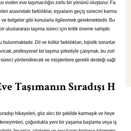
ası evden eve taşımacılığın zorlu bir yönünü oluşturur. Fa
eri arasındaki farklılıklar, eşyaların geçiş sürecini karma
ları ve belgeler gibi konularla ilgilenmek gerekmektedir. Bu
r uluslararası taşıma süreci için kritik öneme sahiptir.
ulunmaktadır. Dil ve kültür farklılıkları, lojistik sorunlar
ncak, profesyonel bir taşıma şirketiyle çalışmak, bu zorl
 süreci yönlendirecek ve müşterilere gerekli desteği sağl
Eve Taşımanın Sıradışı H
sıradışı hikayeleri, göz alıcı bir şekilde karmaşık ve heye
 deneyimleri, çoğunlukla yeni bir yaşama başlama veya iş
irilir. İnsanlar, ailelerini ve eşyalarını binlerce kilometre