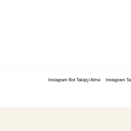
Skip
to
content
Instagram Bot Takipçi Alma
Instagram T