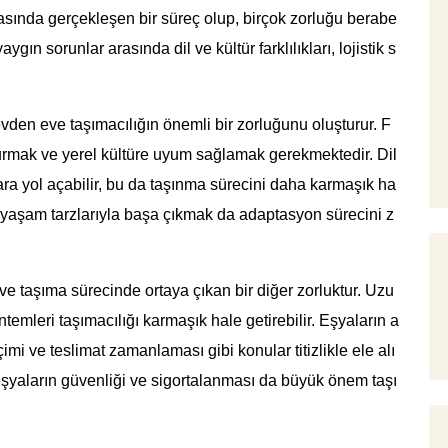
rasında gerçekleşen bir süreç olup, birçok zorluğu berabe
ygın sorunlar arasında dil ve kültür farklılıkları, lojistik s
sı evden eve taşımacılığın önemli bir zorluğunu oluşturur. F
m kurmak ve yerel kültüre uyum sağlamak gerekmektedir. Dil
ara yol açabilir, bu da taşınma sürecini daha karmaşık ha
r ve yaşam tarzlarıyla başa çıkmak da adaptasyon sürecini z
eve taşıma sürecinde ortaya çıkan bir diğer zorluktur. Uzu
ntemleri taşımacılığı karmaşık hale getirebilir. Eşyaların a
mi ve teslimat zamanlaması gibi konular titizlikle ele alı
 eşyaların güvenliği ve sigortalanması da büyük önem taşı