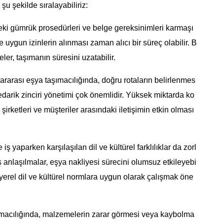
şu şekilde sıralayabiliriz:
deki gümrük prosedürleri ve belge gereksinimleri karmaşı
 uygun izinlerin alınması zaman alıcı bir süreç olabilir. B
r, taşımanın süresini uzatabilir.
rarası eşya taşımacılığında, doğru rotaların belirlenmes
edarik zinciri yönetimi çok önemlidir. Yüksek miktarda ko
şirketleri ve müşteriler arasındaki iletişimin etkin olması
e iş yaparken karşılaşılan dil ve kültürel farklılıklar da zorl
lış anlaşılmalar, eşya nakliyesi sürecini olumsuz etkileyebi
a yerel dil ve kültürel normlara uygun olarak çalışmak öne
şımacılığında, malzemelerin zarar görmesi veya kaybolma