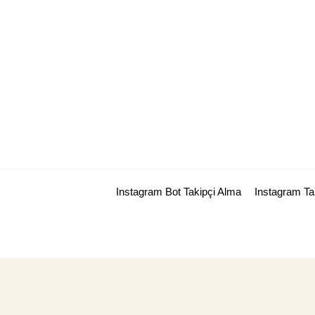
Skip
to
content
Instagram Bot Takipçi Alma
Instagram T