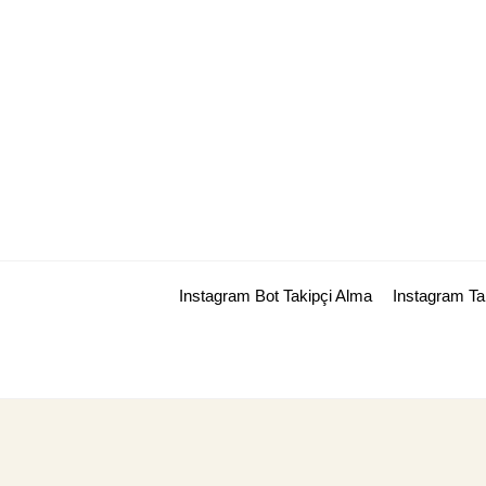
Skip
to
content
Instagram Bot Takipçi Alma
Instagram T