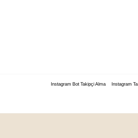
Skip
to
content
Instagram Bot Takipçi Alma
Instagram T