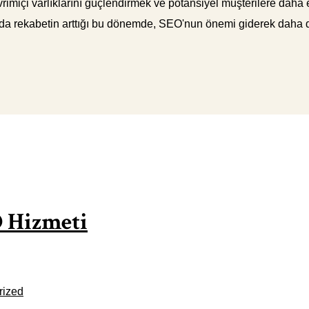
rimiçi varlıklarını güçlendirmek ve potansiyel müşterilere daha etk
sında rekabetin arttığı bu dönemde, SEO'nun önemi giderek daha d
 Hizmeti
rized