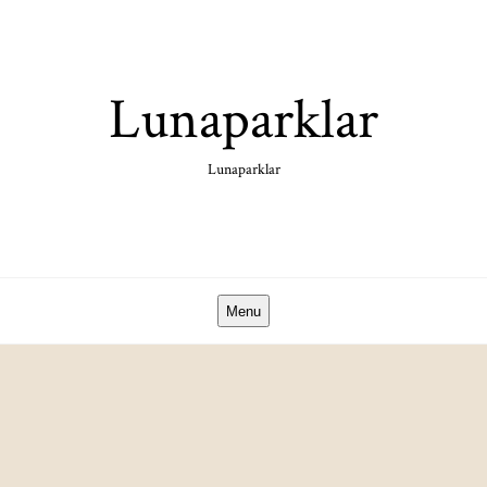
Skip
to
content
Lunaparklar
Lunaparklar
Menu