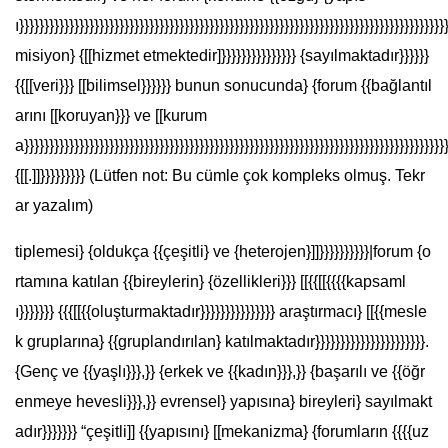
ı}}}}}}}}}}}}}}}}}}}}}}}}}}}}}}}}}}}}}}}}}}}}}}}}}}}}}}}}}}}}}}}}}}}}}}}}}}}}}}}}}}}}}
misiyon} {[[hizmet etmektedir]}}}}}}}}}}}}}}} {sayılmaktadır}}}}}}
{{[[veri}}} [[bilimsel}}}}}} bunun sonucunda} {forum {{bağlantıl
arını [[koruyan}}} ve [[kurum
a}}}}}}}}}}}}}}}}}}}}}}}}}}}}}}}}}}}}}}}}}}}}}}}}}}}}}}}}}}}}}}}}}}}}}}}}}}}}}}}}}}}}
{[[.]]}}}}}}}}} (Lütfen not: Bu cümle çok kompleks olmuş. Tekr
ar yazalım)
tiplemesi} {oldukça {{çeşitli} ve {heterojen}]]}}}}}}}}}}|forum {o
rtamına katılan {{bireylerin} {özellikleri}}} [[{{[[{{{{kapsaml
ı}}}}}}} {{{[[{{oluşturmaktadır}}}}}}}}}}}}}}} araştırmacı} [[{{mesle
k gruplarına} {{gruplandırılan} katılmaktadır}}}}}}}}}}}}}}}}}}}}}}.
{Genç ve {{yaşlı}}},}} {erkek ve {{kadın}}},}} {başarılı ve {{öğr
enmeye hevesli}}},}} evrensel} yapısına} bireyleri} sayılmakt
adır}}}}}}} “çeşitli]] {{yapısını} [[mekanizma} {forumların {{{{uz