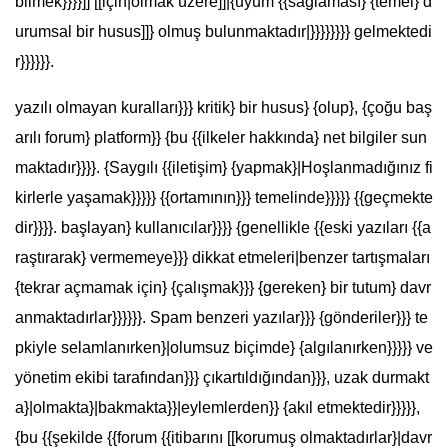
bilmek}}}}]] [[için|olmak üzere]]|{uyum {{sağlaması} {temel} d
urumsal bir husus]]} olmuş bulunmaktadır|}}}}}}}} gelmektedi
r}}}}}}.
yazılı olmayan kuralları}}} kritik} bir husus} {olup}, {çoğu baş
arılı forum} platform}} {bu {{ilkeler hakkında} net bilgiler sun
maktadır}}}}. {Saygılı {{iletişim} {yapmak}|Hoşlanmadığınız fi
kirlerle yaşamak}}}}} {{ortamının}}} temelinde}}}}} {{geçmekte
dir}}}}. başlayan} kullanıcılar}}}} {genellikle {{eski yazıları {{a
raştırarak} vermemeye}}} dikkat etmeleri|benzer tartışmaları
{tekrar açmamak için} {çalışmak}}} {gereken} bir tutum} davr
anmaktadırlar}}}}}}. Spam benzeri yazılar}}} {gönderiler}}} te
pkiyle selamlanırken}|olumsuz biçimde} {algılanırken}}}}} ve
yönetim ekibi tarafından}}} çıkartıldığından}}}, uzak durmakt
a}|olmakta}|bakmakta}}|eylemlerden}} {akıl etmektedir}}}}},
{bu {{şekilde {{forum {{itibarını [[korumuş olmaktadırlar}|davr