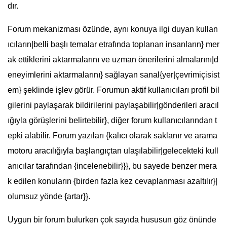
dır.
Forum mekanizması özünde, aynı konuya ilgi duyan kullan
ıcıların|belli başlı temalar etrafında toplanan insanların} mer
ak ettiklerini aktarmalarını ve uzman önerilerini almalarını|d
eneyimlerini aktarmalarını} sağlayan sanal{yer|çevrimiçisist
em} şeklinde işlev görür. Forumun aktif kullanıcıları profil bil
gilerini paylaşarak bildirilerini paylaşabilir|gönderileri aracıl
ığıyla görüşlerini belirtebilir}, diğer forum kullanıcılarından t
epki alabilir. Forum yazıları {kalıcı olarak saklanır ve arama
motoru aracılığıyla başlangıçtan ulaşılabilir|gelecekteki kull
anıcılar tarafından {incelenebilir}}}, bu sayede benzer mera
k edilen konuların {birden fazla kez cevaplanması azaltılır}|
olumsuz yönde {artar}}.
Uygun bir forum bulurken çok sayıda hususun göz önünde