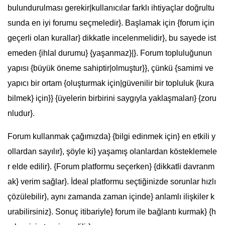
bulundurulması gerekir|kullanıcılar farklı ihtiyaçlar doğrultu
sunda en iyi forumu seçmeledir}. Başlamak için {forum için
geçerli olan kurallar} dikkatle incelenmelidir}, bu sayede ist
emeden {ihlal durumu} {yaşanmaz}|}. Forum topluluğunun
yapısı {büyük öneme sahiptir|olmuştur}}, çünkü {samimi ve
yapıcı bir ortam {oluşturmak için|güvenilir bir topluluk {kura
bilmek} için}} {üyelerin birbirini saygıyla yaklaşmaları} {zoru
nludur}.
Forum kullanmak çağımızda} {bilgi edinmek için} en etkili y
ollardan sayılır}, şöyle ki} yaşamış olanlardan kösteklemele
r elde edilir}. {Forum platformu seçerken} {dikkatli davranm
ak} verim sağlar}. İdeal platformu seçtiğinizde sorunlar hızlı
çözülebilir}, aynı zamanda zaman içinde} anlamlı ilişkiler k
urabilirsiniz}. Sonuç itibariyle} forum ile bağlantı kurmak} {h