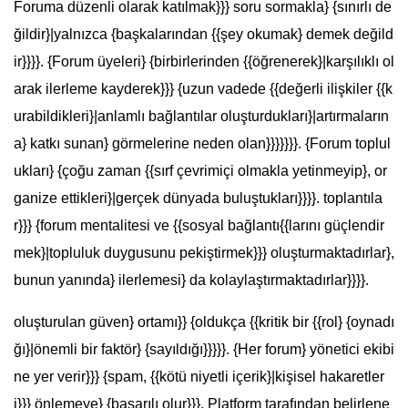
Foruma düzenli olarak katılmak}}} soru sormakla} {sınırlı de
ğildir}|yalnızca {başkalarından {{şey okumak} demek değild
ir}}}}. {Forum üyeleri} {birbirlerinden {{öğrenerek}|karşılıklı ol
arak ilerleme kayderek}}} {uzun vadede {{değerli ilişkiler {{k
urabildikleri}|anlamlı bağlantılar oluşturdukları}|artırmaların
a} katkı sunan} görmelerine neden olan}}}}}}}. {Forum toplul
ukları} {çoğu zaman {{sırf çevrimiçi olmakla yetinmeyip}, or
ganize ettikleri}|gerçek dünyada buluştukları}}}}. toplantıla
r}}} {forum mentalitesi ve {{sosyal bağlantı{{larını güçlendir
mek}|topluluk duygusunu pekiştirmek}}} oluşturmaktadırlar},
bunun yanında} ilerlemesi} da kolaylaştırmaktadırlar}}}}.
oluşturulan güven} ortamı}} {oldukça {{kritik bir {{rol} {oynadı
ğı}|önemli bir faktör} {sayıldığı}}}}}. {Her forum} yönetici ekibi
ne yer verir}}} {spam, {{kötü niyetli içerik}|kişisel hakaretler
i}}} önlemeye} {başarılı olur}}}. Platform tarafından belirlene