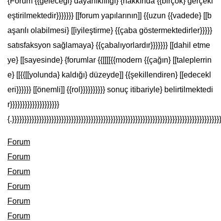
{Forum {{geleceği} dayanıklılığı} {hakkında {{birçok} gerçekl
eştirilmektedir}}}}}}} [[forum yapılarının]] {{uzun {{vadede} [[b
aşarılı olabilmesi} [[iyileştirme} {{çaba göstermektedirler}}}}}
satısfaksyon sağlamaya} {{çabalıyorlardır}}}}}}} [[dahil etme
ye} [[sayesinde} {forumlar {{[[[[{{modern {{çağın} [[taleplerrin
e} [[{{[[yolunda} kaldığı} düzeyde]] {{şekillendiren} [[edecekl
eri}}}}}} [[önemli]] {{rol}}}}}}}}}} sonuç itibariyle} belirtilmektedi
r}}}}}}}}}}}}}}}}}}}}
{.}}}}}}}}}}}}}}}}}}}}}}}}}}}}}}}}}}}}}}}}}}}}}}}}}}}}}}}}}}}}}}}}}}}}}}}}}}}}}}}}}}}}
Forum
Forum
Forum
Forum
Forum
Forum