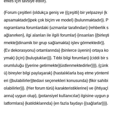
erkes için tavsiye edilir}.
{Forum çeşitleri {oldukça geniş ve {{çeşitli} bir yelpazeyi {k
apsamaktadır}|pek çok biçim ve model} {bulunmaktadır}}. P
rogramlama forumlardaki {uzmanlar tarafından} {rehberlik s
ağlanırken}, ilgi alanları ile ilgili forumlar} {insanları {{birleşti
rmekte}|dinamik bir grup sağlamakta} işlev görmektedir}}.
{Ev dekorasyonu} ortamlarında} {binlerce üyenin} ortaya ko
ymak} {için} {buluştukları}}}. Tıbbi bilgi forumları} {ciddi bir s
orumluluğu {{yerine getirmekte}|üstlenmektedirler}}}}, {çünk
ü} bireyler bilgi paylaşarak} {hastalıklarla baş etme yönteml
eri {{bulabilirler}|tedavi seçenekleri konusunda} {fikir sahibi
olabilirler}}}. {Her forum türü} karakteristiklerine} ve {ihtiyaçl
arına} uygun olup}, {potansiyel kullanıcılar} ilgisine uygun p
latformlara} {katıldıklarında} {en fazla faydayı {{sağlarlar}}}}.