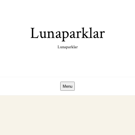
Skip
to
content
Lunaparklar
Lunaparklar
Menu