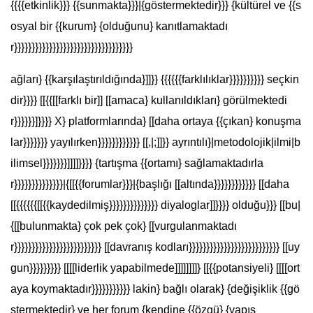
{{{{etkinlik}}} {{sunmakta}}}|{göstermektedir}}} {kültürel ve {{s
osyal bir {{kurum} {olduğunu} kanıtlamaktadı
r}}}}}}}}}}}}}}}}}}}}}}}}}}}}}}}}}}
ağları} {{karşılaştırıldığında}]]}} {{{{{{farklılıklar}}}}}}}}}} seçkin
dir}}}} [[{{[[farklı bir]] [[amaca} kullanıldıkları} görülmektedi
r}}}}}}]}}}} X} platformlarında} [[daha ortaya {{çıkan} konuşma
lar}}}}}}} yayılırken}}}}}}}}}}}} [[,|;]]}} ayrıntılı}|metodolojik|ilmi|b
ilimsel}}}}}}}]]]]}}}} {tartışma {{ortamı} sağlamaktadırla
r}}}}}}}}}}}}}}|{[[{{forumlar}}}|{başlığı [[altında}}}}}}}}}}}} [[daha
[[{{{{{{[[{{kaydedilmiş}}}}}}}}}}}}}} diyaloglar]]}}}} olduğu}}} [[bu|
{[[bulunmakta} çok pek çok} [[vurgulanmaktadı
r}}}}}}}}}}}}}}}}}}}}}}}}} [[davranış kodları}}}}}}}}}}}}}}}}}}}}}}}}}} [[uy
gun}}}}}}}}} [[[[liderlik yapabilmede]]]]]]]]} [[{{potansiyeli} [[[[ort
aya koymaktadır}}}}}}}}}}} lakin} bağlı olarak} {değişiklik {{gö
stermektedir} ve her forum {kendine {{özgü} {yapıs