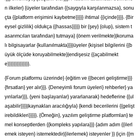
n ilkeler} {üyeler tarafından {{saygıyla karşılanmazsa}, sonu
çta {{platform erişimini kaybetme}}}}} ihtimal {{içinde}}}}. {Bir
eysel gizlilik} oldukça {{hassas}}}}} bir {şey} {olup}, sistem t
asarımcıları tarafından} tutmaya} {önem verilmekte}|koruma
lı bilgisayarlar {kullanılmakta}}}|üyeler {kişisel bilgilerini {{b
üyük ölçüde koruyabilmekte}|endişesiz {{açabilmekt
e}}}}}}}}}}}}}}.
{Forum platformu üzerinde} {eğitim ve {{beceri geliştirme}}}
{fırsatları} yer alır}}}. {Deneyimli forum üyeleri} rehberler} ya
yınlarlar}}}, {yeni başlayanlar} yararlanarak} hedeflerine {{ul
aşabilir}}}}|kaynakları aracılığıyla} {kendi becerilerini {{gelişt
irebildikleri}}}}}. {Örneğin}, yazılım geliştirme platformları} te
mel konseptlerden {{kompleks yapılara}}} {adım adım {{ilerl
emek isteyen} istemektedir|{ilerlemek} isteyenler }} {için {{m