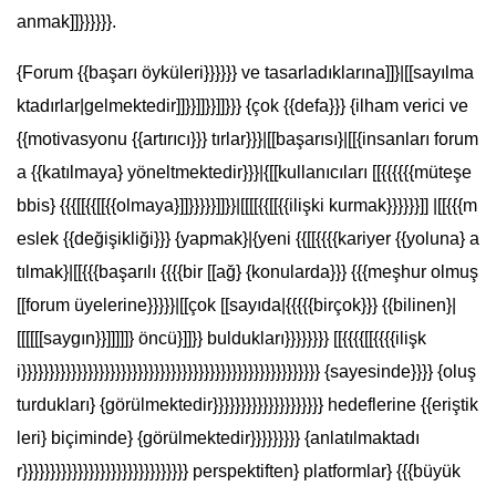
anmak]]}}}}}}.
{Forum {{başarı öyküleri}}}}}} ve tasarladıklarına]]}|[[sayılma
ktadırlar|gelmektedir]]}}]]}}]]}}} {çok {{defa}}} {ilham verici ve
{{motivasyonu {{artırıcı}}} tırlar}}}|[[başarısı}|[[{insanları forum
a {{katılmaya} yöneltmektedir}}}|{[[kullanıcıları [[{{{{{{müteşe
bbis} {{{[[{{[[{{olmaya}]]}}}}}]]}}|[[[[{{[[{{ilişki kurmak}}}}}}]] |[[{{{m
eslek {{değişikliği}}} {yapmak}|{yeni {{[[{{{{kariyer {{yoluna} a
tılmak}|[[{{{başarılı {{{{bir [[ağ} {konularda}}} {{{meşhur olmuş
[[forum üyelerine}}}}}|[[çok [[sayıda|{{{{{birçok}}} {{bilinen}|
[[[[[[saygın}}]]]]]} öncü}]]}} buldukları}}}}}}}} [[{{{{[[{{{{ilişk
i}}}}}}}}}}}}}}}}}}}}}}}}}}}}}}}}}}}}}}}}}}}}}}}}}}}}}} {sayesinde}}}} {oluş
turdukları} {görülmektedir}}}}}}}}}}}}}}}}}}}} hedeflerine {{eriştik
leri} biçiminde} {görülmektedir}}}}}}}}} {anlatılmaktadı
r}}}}}}}}}}}}}}}}}}}}}}}}}}}}}} perspektiften} platformlar} {{{büyük