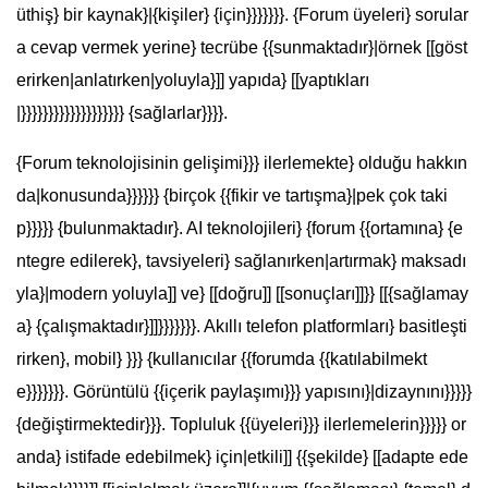
üthiş} bir kaynak}|{kişiler} {için}}}}}}}. {Forum üyeleri} sorular
a cevap vermek yerine} tecrübe {{sunmaktadır}|örnek [[göst
erirken|anlatırken|yoluyla}]] yapıda} [[yaptıkları
|}}}}}}}}}}}}}}}}}}} {sağlarlar}}}}.
{Forum teknolojisinin gelişimi}}} ilerlemekte} olduğu hakkın
da|konusunda}}}}}} {birçok {{fikir ve tartışma}|pek çok taki
p}}}}} {bulunmaktadır}. AI teknolojileri} {forum {{ortamına} {e
ntegre edilerek}, tavsiyeleri} sağlanırken|artırmak} maksadı
yla}|modern yoluyla]] ve} [[doğru]] [[sonuçları]]}} [[{sağlamay
a} {çalışmaktadır}]]}}}}}}}. Akıllı telefon platformları} basitleşti
rirken}, mobil} }}} {kullanıcılar {{forumda {{katılabilmekt
e}}}}}}}. Görüntülü {{içerik paylaşımı}}} yapısını}|dizaynını}}}}}
{değiştirmektedir}}}. Topluluk {{üyeleri}}} ilerlemelerin}}}}} or
anda} istifade edebilmek} için|etkili]] {{şekilde} [[adapte ede