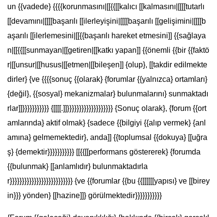
un {{vadede} {{{{korunmasını|[[{{[[kalıcı [[kalmasını|[[[[tutarlı
[[devamını|[[[[başarılı [[ilerleyişini|[[[[başarılı [[gelişimini|[[[[b
aşarılı [[ilerlemesini|[[{{başarılı hareket etmesini]] {{sağlaya
n|[[{{[[sunmayan|[[getiren|[[katkı yapan]] {{önemli {{bir {{faktö
r|[[unsur|[[husus|[[etmen|[[bileşen]] {olup}, [[takdir edilmekte
dirler} {ve {{{{sonuç {{olarak} {forumlar {{yalnızca} ortamları}
{değil}, {{sosyal} mekanizmalar} bulunmalarını} sunmaktadı
rlar]]}}}}}}}}}}} {[[[[.]]}}}}}}}}}}}}}}}}}}} {Sonuç olarak}, {forum {{ort
amlarında} aktif olmak} {sadece {{bilgiyi {{alıp vermek} {anl
amına} gelmemektedir}, anda]] {{toplumsal {{dokuya} [[uğra
ş} {demektir}}}}}}}}}}} [[{{[[performans göstererek} {forumda
{{bulunmak} [[anlamlıdır} bulunmaktadırla
r}}}}}}}}}}}}}}}}}}}}}}}}}} {ve {{forumlar {{bu {{[[[[[[yapısı} ve [[birey
in}}} yönden} [[hazine]]} görülmektedir}}}}}}}}}}}