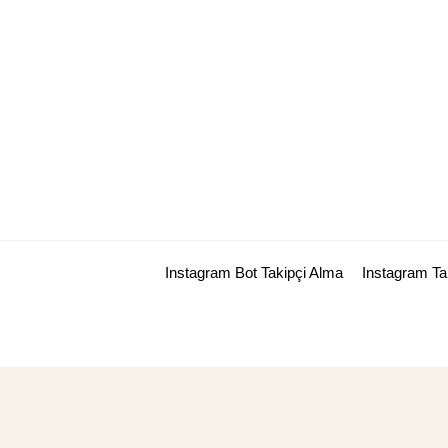
Skip
to
content
Instagram Bot Takipçi Alma
Instagram T