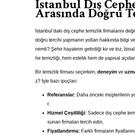
İstanbul Dış Ceph
Arasında Doğru T
İstanbul’daki dış cephe temizlik firmalarını de
doğru tercihi yapmanın yolları hakkında bilgi v
nemli? Şehir hayatının getirdiği kir ve toz, bina
he temizliği, hem estetik hem de yapısal açıda
Bir temizlik firması seçerken,
deneyim
ve
uzma
z? İşte bazı ipuçları:
Referanslar:
Daha önceki müşterilerin yor
r.
Hizmet Çeşitliliği:
Sadece dış cephe temi
sunan firmaları tercih edin.
Fiyatlandırma:
Farklı firmaların fiyatlar