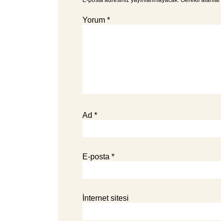
E-posta adresiniz yayınlanmayacak.
Gerekli alanla
Yorum
*
Ad
*
E-posta
*
İnternet sitesi